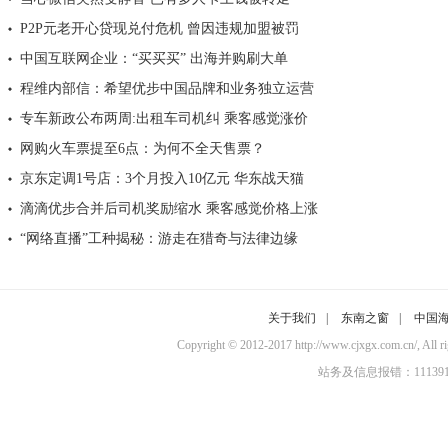
P2P元老开心贷现兑付危机 曾因违规加盟被罚
中国互联网企业：“买买买” 出海并购刷大单
程维内部信：希望优步中国品牌和业务独立运营
专车新政公布两周:出租车司机纠 乘客感觉涨价
网购火车票提至6点：为何不全天售票？
京东定调1号店：3个月投入10亿元 华东战天猫
滴滴优步合并后司机奖励缩水 乘客感觉价格上涨
“网络直播”工种揭秘：游走在猎奇与法律边缘
关于我们
|
东南之窗
|
中国
Copyright © 2012-2017 http://www.cjxgx.c
站务及信息报错：11139100