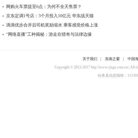
网购火车票提至6点：为何不全天售票？
京东定调1号店：3个月投入10亿元 华东战天猫
滴滴优步合并后司机奖励缩水 乘客感觉价格上涨
“网络直播”工种揭秘：游走在猎奇与法律边缘
关于我们
|
东南之窗
|
中国
Copyright © 2012-2017 http://www.cjxgx.c
站务及信息报错：11139100